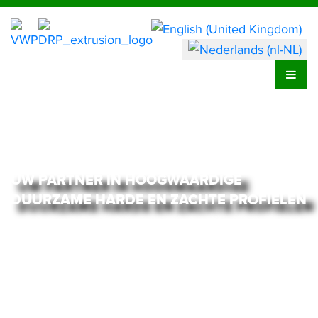
UW PARTNER IN HOOGWAARDIGE
DUURZAME HARDE EN ZACHTE PROFIELEN
meer informatie